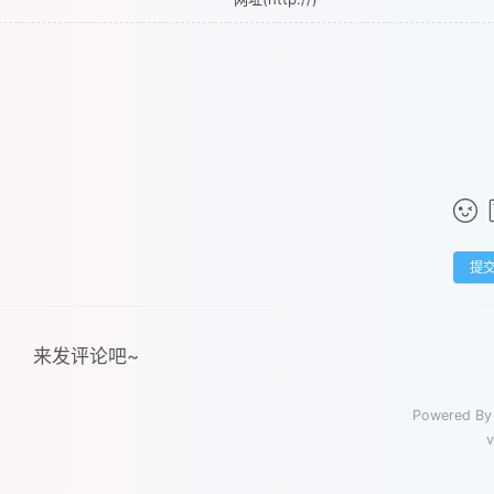
提
来发评论吧~
Powered B
v