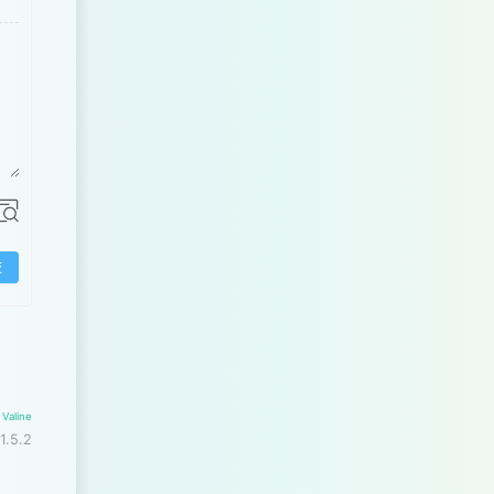
交
y
Valine
1.5.2