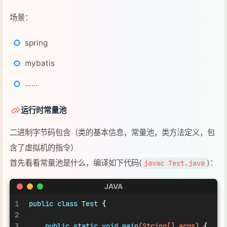
二进制字节码包含（类的基本信息，常量池，类方法定义，包
含了虚拟机的指令）
首先看看常量池是什么，编译如下代码(
)：
javac Test.java
JAVA
1
public
class
Test
 {
2
3
public
static
void
main
(String[] args)
 {
4
        System.out.println(
"Hello World!"
);
5
    }
6
7
}
然后使用
命令反编译查看结果。
javap -v Test.class