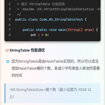
12
                i++;
13
            }
因为StringTable是由HashTable实现的，所以可以适当
14
        }
catch
 (Exception e) {
增加HashTable桶的个数，来减少字符串放入串池所需要
15
            e.printStackTrace();
的时间
16
        }
finally
 {
17
            System.out.println(i);
18
        }
-XX:StringTableSize=桶个数（最少设置为 1009 以
19
    }
上）
20
21
}
22
考虑是否需要将字符串对象入池，可以通过 intern 方法
减少重复入池
直接内存
定义
直接内存（Direct Memory）就是系统内存