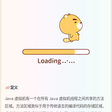
定义
Java 虚拟机有一个在所有 Java 虚拟机线程之间共享的方法
区域。方法区域类似于用于传统语言的编译代码的存储区域，
或者类似于操作系统进程中的“文本”段。它存储每个类的结
构，例如运行时常量池、字段和方法数据，以及方法和构造函
数的代码，包括特殊方法，用于类和实例初始化以及接口初始
化方法区域是在虚拟机启动时创建的。尽管
方法区域在逻辑上
是堆的一部分
，但简单的实现可能不会选择垃圾收集或压缩
它。此规范不强制指定方法区的位置或用于管理已编译代码的
策略。方法区域可以具有固定的大小，或者可以根据计算的需
要进行扩展，并且如果不需要更大的方法区域，则可以收缩。