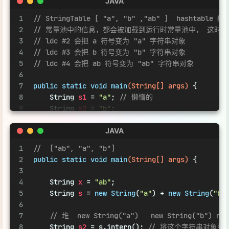
10
String
s3
=
"ab"
;
11
String
s4
=
 s1 + s2; 
// new StringBuilder()
JAVA
12
String
s5
=
"a"
 + 
"b"
;  
// javac 在编译期
1
//  ["ab", "a", "b"]
13
    System.out.println(s3 == s5);
//true
2
public
static
void
main
(String[] args)
 {
14
}
3
4
String
x
=
"ab"
;
5
String
s
=
new
String
(
"a"
) + 
new
String
(
"b"
6
7
// 堆  new String("a")   new String("b") new
8
String
s2
=
 s.intern(); 
// 将这个字符串对象
9
    System.out.println( s2 == x);
//true
10
    System.out.println( s == x );
//false
11
}
JAVA
1
//  ["a", "b", "ab"]
2
public
static
void
main
(String[] args)
 {
3
4
String
s
=
new
String
(
"a"
) + 
new
String
(
"b"
5
6
// 堆  new String("a")   new String("b") new
7
String
s2
=
 s.intern(); 
// 将这个字符串对象