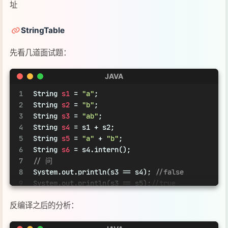
4
String
s4
=
 s1 + s2;
5
String
s5
=
"a"
 + 
"b"
;
6
String
s6
=
 s4.intern();
7
// 问
8
System.out.println(s3 == s4); 
//false
9
System.out.println(s3 == s5);
//true
10
System.out.println(s3 == s6);
//true
反编译之后的分析：
11
String
x2
=
new
String
(
"c"
) + 
new
String
(
"d"
);
12
String
x1
=
"cd"
;
13
x2.intern();
JAVA
14
// 问，如果调换了【最后两行代码】的位置呢，如果是jdk1
1
// StringTable [ "a", "b" ,"ab" ]  hashtabl
15
System.out.println(x1 == x2);
//false
2
// 常量池中的信息，都会被加载到运行时常量池中， 这时 a 
16
//如果调换最后两行代码的位置就是true
3
// ldc #2 会把 a 符号变为 "a" 字符串对象
17
//如果是jdk1.6，调换两行代码的位置，x2.intern();会
4
// ldc #3 会把 b 符号变为 "b" 字符串对象
5
// ldc #4 会把 ab 符号变为 "ab" 字符串对象
6
7
public
static
void
main
(String[] args)
 {
8
String
s1
=
"a"
; 
// 懒惰的
9
String
s2
=
"b"
;