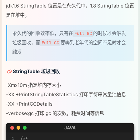
-Xmx10m 指定堆内存大小
-XX:+PrintStringTableStatistics 打印字符串常量池信息
-XX:+PrintGCDetails
-verbose:gc 打印 gc 的次数，耗费时间等信息
JAVA
1
/**
2
 * 演示 StringTable 垃圾回收
3
 * -Xmx10m -XX:+PrintStringTableStatistics -XX:
4
 */
5
public
class
Code_05_StringTableTest
 {
6
7
public
static
void
main
(String[] args)
 {
8
int
i
=
0
;
9
try
 {
10
for
(
int
j
=
0
; j < 
10000
; j++) { 
//
StringTable 性能调优
11
                String.valueOf(j).intern();