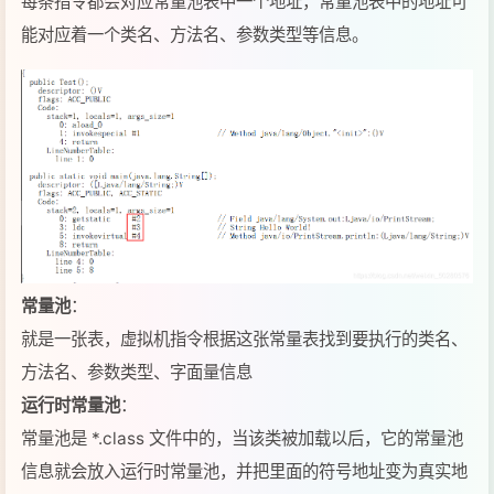
常量池
：
就是一张表，虚拟机指令根据这张常量表找到要执行的类名、
方法名、参数类型、字面量信息
运行时常量池
：
常量池是 *.class 文件中的，当该类被加载以后，它的常量池
信息就会放入运行时常量池，并把里面的符号地址变为真实地
址
StringTable
先看几道面试题：
JAVA
1
String
s1
=
"a"
;
2
String
s2
=
"b"
;
3
String
s3
=
"ab"
;