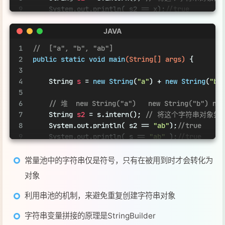
8
    System.out.println( s2 == 
"ab"
);
//true
9
    System.out.println( s == 
"ab"
 );
//true
10
}
常量池中的字符串仅是符号，只有在被用到时才会转化为
对象
利用串池的机制，来避免重复创建字符串对象
字符串变量拼接的原理是StringBuilder
字符串常量拼接的原理是编译器优化
可以使用intern方法，主动将串池中还没有的字符串对象
放入串池中
1.8 将这个字符串对象尝试放入串池，如果有则并不
会放入，如果没有则放入串池， 会把串池中的对象
返回